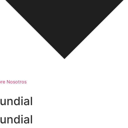
re Nosotros
undial
undial