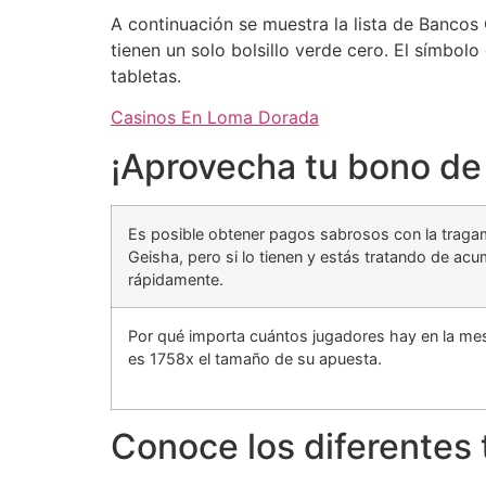
A continuación se muestra la lista de Bancos
tienen un solo bolsillo verde cero. El símbol
tabletas.
Casinos En Loma Dorada
¡Aprovecha tu bono de 
Es posible obtener pagos sabrosos con la trag
Geisha, pero si lo tienen y estás tratando de ac
rápidamente.
Por qué importa cuántos jugadores hay en la mes
es 1758x el tamaño de su apuesta.
Conoce los diferentes 