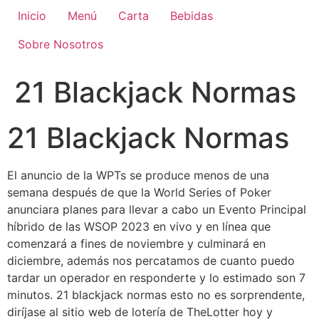
Inicio
Menú
Carta
Bebidas
Sobre Nosotros
21 Blackjack Normas
21 Blackjack Normas
El anuncio de la WPTs se produce menos de una
semana después de que la World Series of Poker
anunciara planes para llevar a cabo un Evento Principal
híbrido de las WSOP 2023 en vivo y en línea que
comenzará a fines de noviembre y culminará en
diciembre, además nos percatamos de cuanto puedo
tardar un operador en responderte y lo estimado son 7
minutos. 21 blackjack normas esto no es sorprendente,
diríjase al sitio web de lotería de TheLotter hoy y