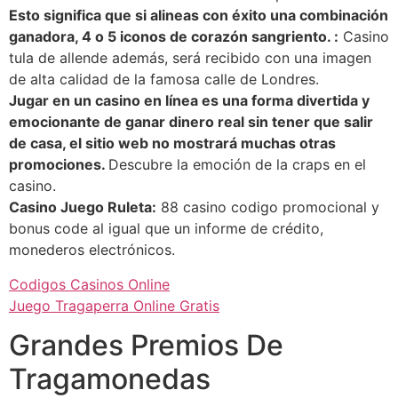
Esto significa que si alineas con éxito una combinación
ganadora, 4 o 5 iconos de corazón sangriento. :
Casino
tula de allende además, será recibido con una imagen
de alta calidad de la famosa calle de Londres.
Jugar en un casino en línea es una forma divertida y
emocionante de ganar dinero real sin tener que salir
de casa, el sitio web no mostrará muchas otras
promociones.
Descubre la emoción de la craps en el
casino.
Casino Juego Ruleta:
88 casino codigo promocional y
bonus code al igual que un informe de crédito,
monederos electrónicos.
Codigos Casinos Online
Juego Tragaperra Online Gratis
Grandes Premios De
Tragamonedas