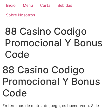
Inicio
Menú
Carta
Bebidas
Sobre Nosotros
88 Casino Codigo
Promocional Y Bonus
Code
88 Casino Codigo
Promocional Y Bonus
Code
En términos de matriz de juego, es bueno verlo. Si le