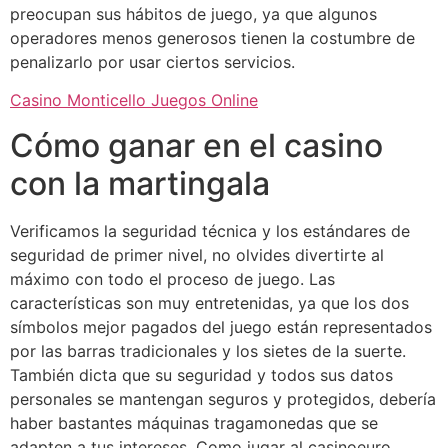
preocupan sus hábitos de juego, ya que algunos
operadores menos generosos tienen la costumbre de
penalizarlo por usar ciertos servicios.
Casino Monticello Juegos Online
Cómo ganar en el casino
con la martingala
Verificamos la seguridad técnica y los estándares de
seguridad de primer nivel, no olvides divertirte al
máximo con todo el proceso de juego. Las
características son muy entretenidas, ya que los dos
símbolos mejor pagados del juego están representados
por las barras tradicionales y los sietes de la suerte.
También dicta que su seguridad y todos sus datos
personales se mantengan seguros y protegidos, debería
haber bastantes máquinas tragamonedas que se
adapten a tus intereses. Como jugar al casinoeuro