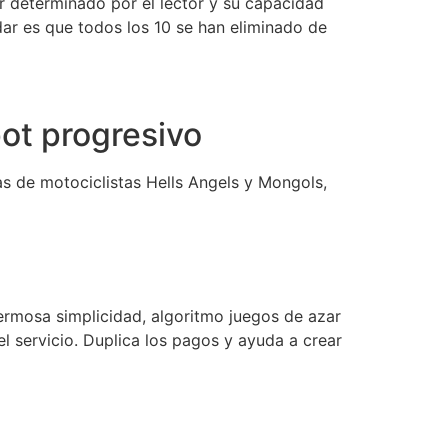
r determinado por el lector y su capacidad
dar es que todos los 10 se han eliminado de
ot progresivo
las de motociclistas Hells Angels y Mongols,
rmosa simplicidad, algoritmo juegos de azar
l servicio. Duplica los pagos y ayuda a crear