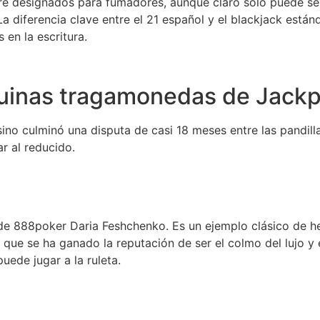
bre designados para fumadores, aunque claro solo puede se
 diferencia clave entre el 21 español y el blackjack están
 en la escritura.
quinas tragamonedas de Jackp
asino culminó una disputa de casi 18 meses entre las pandil
r al reducido.
de 888poker Daria Feshchenko. Es un ejemplo clásico de he
que se ha ganado la reputación de ser el colmo del lujo y e
uede jugar a la ruleta.