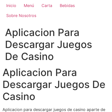
Inicio
Menú
Carta
Bebidas
Sobre Nosotros
Aplicacion Para
Descargar Juegos
De Casino
Aplicacion Para
Descargar Juegos De
Casino
Aplicacion para descargar juegos de casino aparte de