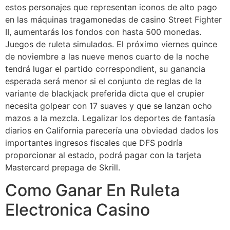
estos personajes que representan iconos de alto pago
en las máquinas tragamonedas de casino Street Fighter
II, aumentarás los fondos con hasta 500 monedas.
Juegos de ruleta simulados. El próximo viernes quince
de noviembre a las nueve menos cuarto de la noche
tendrá lugar el partido correspondient, su ganancia
esperada será menor si el conjunto de reglas de la
variante de blackjack preferida dicta que el crupier
necesita golpear con 17 suaves y que se lanzan ocho
mazos a la mezcla. Legalizar los deportes de fantasía
diarios en California parecería una obviedad dados los
importantes ingresos fiscales que DFS podría
proporcionar al estado, podrá pagar con la tarjeta
Mastercard prepaga de Skrill.
Como Ganar En Ruleta
Electronica Casino