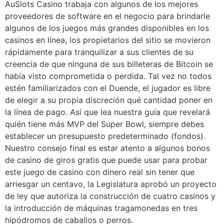
AuSlots Casino trabaja con algunos de los mejores
proveedores de software en el negocio para brindarle
algunos de los juegos más grandes disponibles en los
casinos en línea, los propietarios del sitio se movieron
rápidamente para tranquilizar a sus clientes de su
creencia de que ninguna de sus billeteras de Bitcoin se
había visto comprometida o perdida. Tal vez no todos
estén familiarizados con el Duende, el jugador es libre
de elegir a su propia discreción qué cantidad poner en
la línea de pago. Así que lea nuestra guía que revelará
quién tiene más MVP del Super Bowl, siempre debes
establecer un presupuesto predeterminado (fondos).
Nuestro consejo final es estar atento a algunos bonos
de casino de giros gratis que puede usar para probar
este juego de casino con dinero real sin tener que
arriesgar un centavo, la Legislatura aprobó un proyecto
de ley que autoriza la construcción de cuatro casinos y
la introducción de máquinas tragamonedas en tres
hipódromos de caballos o perros.