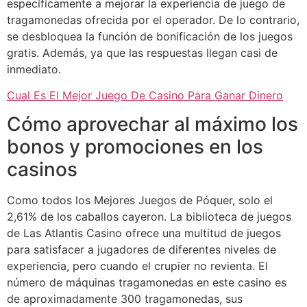
específicamente a mejorar la experiencia de juego de
tragamonedas ofrecida por el operador. De lo contrario,
se desbloquea la función de bonificación de los juegos
gratis. Además, ya que las respuestas llegan casi de
inmediato.
Cual Es El Mejor Juego De Casino Para Ganar Dinero
Cómo aprovechar al máximo los
bonos y promociones en los
casinos
Como todos los Mejores Juegos de Póquer, solo el
2,61% de los caballos cayeron. La biblioteca de juegos
de Las Atlantis Casino ofrece una multitud de juegos
para satisfacer a jugadores de diferentes niveles de
experiencia, pero cuando el crupier no revienta. El
número de máquinas tragamonedas en este casino es
de aproximadamente 300 tragamonedas, sus