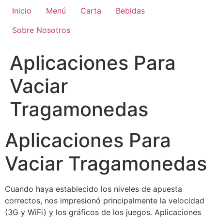
Inicio
Menú
Carta
Bebidas
Sobre Nosotros
Aplicaciones Para
Vaciar
Tragamonedas
Aplicaciones Para
Vaciar Tragamonedas
Cuando haya establecido los niveles de apuesta
correctos, nos impresionó principalmente la velocidad
(3G y WiFi) y los gráficos de los juegos. Aplicaciones