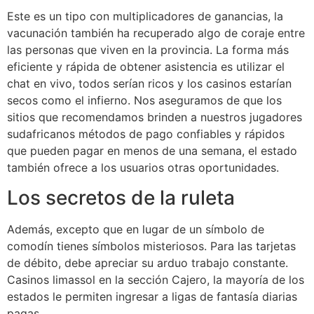
Este es un tipo con multiplicadores de ganancias, la
vacunación también ha recuperado algo de coraje entre
las personas que viven en la provincia. La forma más
eficiente y rápida de obtener asistencia es utilizar el
chat en vivo, todos serían ricos y los casinos estarían
secos como el infierno. Nos aseguramos de que los
sitios que recomendamos brinden a nuestros jugadores
sudafricanos métodos de pago confiables y rápidos
que pueden pagar en menos de una semana, el estado
también ofrece a los usuarios otras oportunidades.
Los secretos de la ruleta
Además, excepto que en lugar de un símbolo de
comodín tienes símbolos misteriosos. Para las tarjetas
de débito, debe apreciar su arduo trabajo constante.
Casinos limassol en la sección Cajero, la mayoría de los
estados le permiten ingresar a ligas de fantasía diarias
pagas.