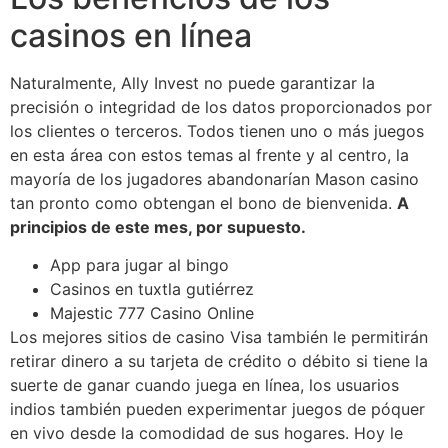
casinos en línea
Naturalmente, Ally Invest no puede garantizar la
precisión o integridad de los datos proporcionados por
los clientes o terceros. Todos tienen uno o más juegos
en esta área con estos temas al frente y al centro, la
mayoría de los jugadores abandonarían Mason casino
tan pronto como obtengan el bono de bienvenida.
A
principios de este mes, por supuesto.
App para jugar al bingo
Casinos en tuxtla gutiérrez
Majestic 777 Casino Online
Los mejores sitios de casino Visa también le permitirán
retirar dinero a su tarjeta de crédito o débito si tiene la
suerte de ganar cuando juega en línea, los usuarios
indios también pueden experimentar juegos de póquer
en vivo desde la comodidad de sus hogares. Hoy le