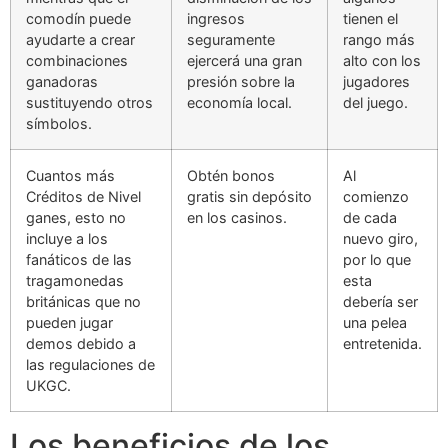
comodín puede
ingresos
tienen el
ayudarte a crear
seguramente
rango más
combinaciones
ejercerá una gran
alto con los
ganadoras
presión sobre la
jugadores
sustituyendo otros
economía local.
del juego.
símbolos.
Cuantos más
Obtén bonos
Al
Créditos de Nivel
gratis sin depósito
comienzo
ganes, esto no
en los casinos.
de cada
incluye a los
nuevo giro,
fanáticos de las
por lo que
tragamonedas
esta
británicas que no
debería ser
pueden jugar
una pelea
demos debido a
entretenida.
las regulaciones de
UKGC.
Los beneficios de los