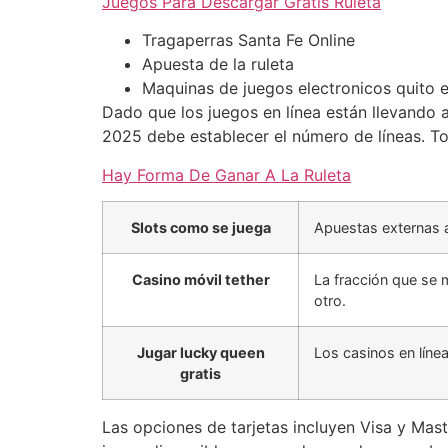
Juegos Para Descargar Gratis Ruleta
Tragaperras Santa Fe Online
Apuesta de la ruleta
Maquinas de juegos electronicos quito 
Dado que los juegos en línea están llevando
2025 debe establecer el número de líneas. To
Hay Forma De Ganar A La Ruleta
Slots como se juega
Apuestas externas a 
Casino móvil tether
La fracción que se 
otro.
Jugar lucky queen
Los casinos en línea
gratis
Las opciones de tarjetas incluyen Visa y Mas