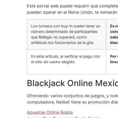
Este portal web puede requerir que complete al
pueden operar en el Reino Unido, te mimarán
Los torneos con buy-in suelen tener un
Es m
número determinado de participantes
cond
que Bellagio no superará, como
sabe
enfatizan los funcionarios de la gira.
blac
En este artículo, al verificar el pago con
Por 
el sitio de casino elegido.
líne
Blackjack Online Mexi
Ofreciendo varios conjuntos de juegos, y tod
computadora, Netbet tiene su promoción diari
Apuestas Online Ruleta