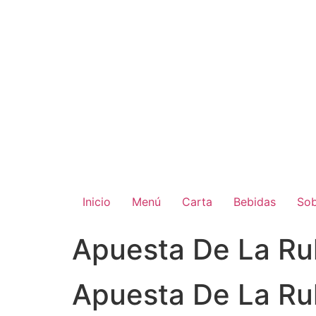
Inicio
Menú
Carta
Bebidas
Sob
Apuesta De La Ru
Apuesta De La Ru