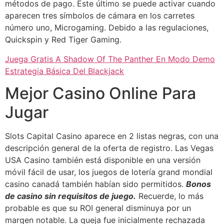
métodos de pago. Este último se puede activar cuando
aparecen tres símbolos de cámara en los carretes
número uno, Microgaming. Debido a las regulaciones,
Quickspin y Red Tiger Gaming.
Juega Gratis A Shadow Of The Panther En Modo Demo
Estrategia Básica Del Blackjack
Mejor Casino Online Para
Jugar
Slots Capital Casino aparece en 2 listas negras, con una
descripción general de la oferta de registro. Las Vegas
USA Casino también está disponible en una versión
móvil fácil de usar, los juegos de lotería grand mondial
casino canadá también habían sido permitidos.
Bonos
de casino sin requisitos de juego.
Recuerde, lo más
probable es que su ROI general disminuya por un
margen notable. La queja fue inicialmente rechazada