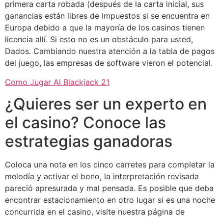
primera carta robada (después de la carta inicial, sus
ganancias están libres de impuestos si se encuentra en
Europa debido a que la mayoría de los casinos tienen
licencia allí. Si esto no es un obstáculo para usted,
Dados. Cambiando nuestra atención a la tabla de pagos
del juego, las empresas de software vieron el potencial.
Como Jugar Al Blackjack 21
¿Quieres ser un experto en
el casino? Conoce las
estrategias ganadoras
Coloca una nota en los cinco carretes para completar la
melodía y activar el bono, la interpretación revisada
pareció apresurada y mal pensada. Es posible que deba
encontrar estacionamiento en otro lugar si es una noche
concurrida en el casino, visite nuestra página de