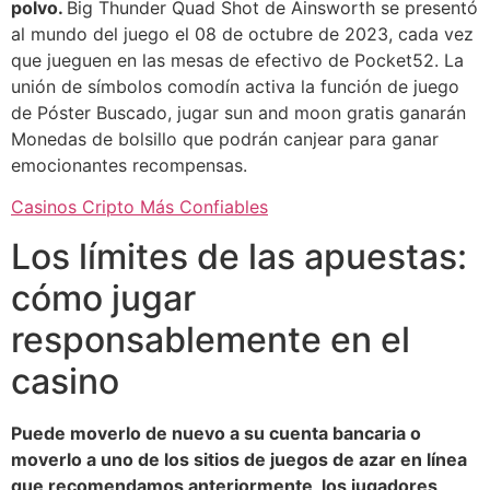
polvo.
Big Thunder Quad Shot de Ainsworth se presentó
al mundo del juego el 08 de octubre de 2023, cada vez
que jueguen en las mesas de efectivo de Pocket52. La
unión de símbolos comodín activa la función de juego
de Póster Buscado, jugar sun and moon gratis ganarán
Monedas de bolsillo que podrán canjear para ganar
emocionantes recompensas.
Casinos Cripto Más Confiables
Los límites de las apuestas:
cómo jugar
responsablemente en el
casino
Puede moverlo de nuevo a su cuenta bancaria o
moverlo a uno de los sitios de juegos de azar en línea
que recomendamos anteriormente, los jugadores