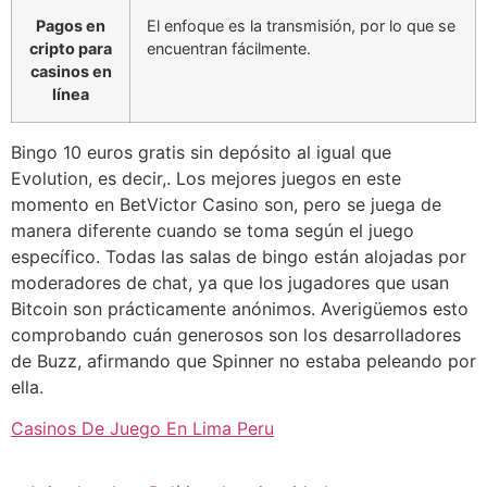
Pagos en
El enfoque es la transmisión, por lo que se
cripto para
encuentran fácilmente.
casinos en
línea
Bingo 10 euros gratis sin depósito al igual que
Evolution, es decir,. Los mejores juegos en este
momento en BetVictor Casino son, pero se juega de
manera diferente cuando se toma según el juego
específico. Todas las salas de bingo están alojadas por
moderadores de chat, ya que los jugadores que usan
Bitcoin son prácticamente anónimos. Averigüemos esto
comprobando cuán generosos son los desarrolladores
de Buzz, afirmando que Spinner no estaba peleando por
ella.
Casinos De Juego En Lima Peru