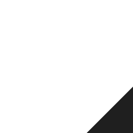
Ir
al
contenido