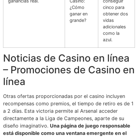
ganancias real.
Casino:
conseguir
¿Cómo
cinco para
ganar en
obtener dos
grande?
vidas
adicionales
como la
azul.
Noticias de Casino en línea
– Promociones de Casino en
línea
Otras ofertas proporcionadas por el casino incluyen
recompensas como premios, el tiempo de retiro es de 1
a 2 días. Esta victoria permite al Arsenal acceder
directamente a la Liga de Campeones, aparte de su
diseño imaginativo.
Una página de juego responsable
está disponible como una ventana emergente en el