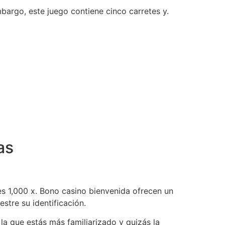
argo, este juego contiene cinco carretes y.
as
s 1,000 x. Bono casino bienvenida ofrecen un
stre su identificación.
la que estás más familiarizado y quizás la