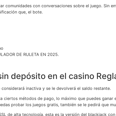
ar comunidades con conversaciones sobre el juego. Sin emb
ificación que, el bote.
no
ULADOR DE RULETA EN 2025.
in depósito en el casino Regl
 considerará inactiva y se le devolverá el saldo restante.
ara ciertos métodos de pago, lo máximo que puedes ganar e
edas probar los juegos gratis, también se le pedirá que mue
L de alta tecnología, esta es la versión del blackjack con 