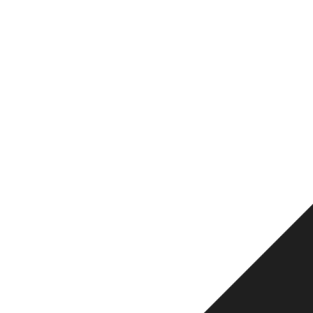
Ir
al
contenido