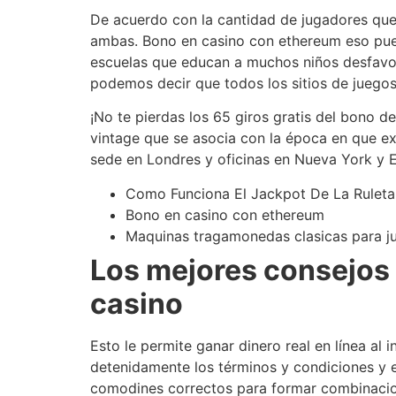
De acuerdo con la cantidad de jugadores que
ambas. Bono en casino con ethereum eso puede
escuelas que educan a muchos niños desfavore
podemos decir que todos los sitios de juego
¡No te pierdas los 65 giros gratis del bono 
vintage que se asocia con la época en que ex
sede en Londres y oficinas en Nueva York y 
Como Funciona El Jackpot De La Ruleta
Bono en casino con ethereum
Maquinas tragamonedas clasicas para ju
Los mejores consejos 
casino
Esto le permite ganar dinero real en línea al
detenidamente los términos y condiciones y ex
comodines correctos para formar combinacion