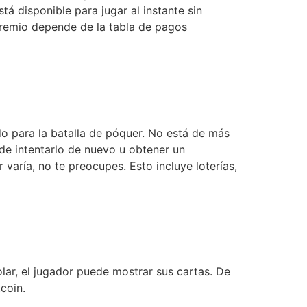
tá disponible para jugar al instante sin
premio depende de la tabla de pagos
ado para la batalla de póquer. No está de más
de intentarlo de nuevo u obtener un
aría, no te preocupes. Esto incluye loterías,
lar, el jugador puede mostrar sus cartas. De
coin.