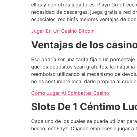
ellos y con otros jugadores. Playn Go ofrece 
necesidad de descargas, juega gratis a red 
especiales, recibirás mejores ventajas de bon
Jugar En Un Casino Bitcoin
Ventajas de los casino
Eso podría ser una tarifa fija o un porcentaj
que los depósitos sean gratuitos, la máquin
reembolso utilizando el mecanismo de devoluc
no es costumbre local darle propina al crupier
Como Jugar Al Spinbetter Casino
Slots De 1 Céntimo Lu
Cada uno de los cuales se puede utilizar para
hecho, ecoPayz. Cuando empieces a jugar a t