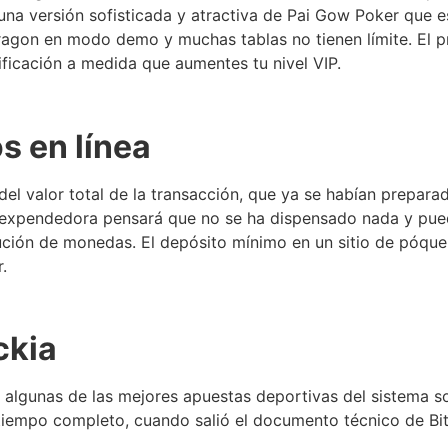
una versión sofisticada y atractiva de Pai Gow Poker que es
dragon en modo demo y muchas tablas no tienen límite. El 
ificación a medida que aumentes tu nivel VIP.
s en línea
e del valor total de la transacción, que ya se habían prepar
a expendedora pensará que no se ha dispensado nada y pue
ión de monedas. El depósito mínimo en un sitio de póquer v
.
ckia
 algunas de las mejores apuestas deportivas del sistema so
iempo completo, cuando salió el documento técnico de Bit