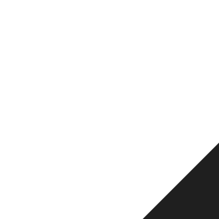
Ir
al
contenido