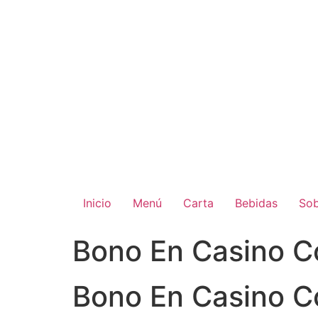
Inicio
Menú
Carta
Bebidas
Sob
Bono En Casino C
Bono En Casino C