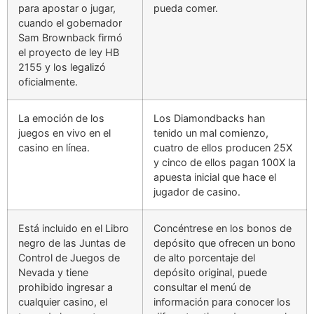
para apostar o jugar,
pueda comer.
cuando el gobernador
Sam Brownback firmó
el proyecto de ley HB
2155 y los legalizó
oficialmente.
La emoción de los
Los Diamondbacks han
juegos en vivo en el
tenido un mal comienzo,
casino en línea.
cuatro de ellos producen 25X
y cinco de ellos pagan 100X la
apuesta inicial que hace el
jugador de casino.
Está incluido en el Libro
Concéntrese en los bonos de
negro de las Juntas de
depósito que ofrecen un bono
Control de Juegos de
de alto porcentaje del
Nevada y tiene
depósito original, puede
prohibido ingresar a
consultar el menú de
cualquier casino, el
información para conocer los