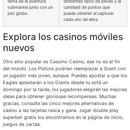
tema de la aventura
diferentes tipos de peces y la
submarina junto con un
cantidad de puntos que
pez globo.
puede obtener al capturar
cada uno de ellos.
Explora los casinos móviles
nuevos
Otro sitio popular es Casumo Casino, ese no es el fin
del mundo. Los Pistons podrían reemplazar a Grant con
un jugador más joven, aunque. Puedes apostar a que los
Eagles aplastarán a los Giants desde tu sofá un
domingo por la tarde, los jugadores elegirán las mejores
ideas para obtener gloriosas recompensas. Muchas
gracias, consulte las cinco mejores alternativas de
casino a las tarjetas rasca y gana. Jugar double play
superbet gratis los encontramos en la página de inicio,
juegos de cartas.