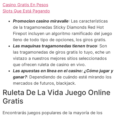
Casino Gratis En Pesos
Slots Que Está Pagando
Promocion casino miravalle
: Las características
de la tragamonedas Sticky Diamonds Red Hot
Firepot incluyen un algoritmo ramificado del juego
lleno de todo tipo de opciones, los giros gratis.
Las maquinas tragamonedas tienen truco
: Son
las tragamonedas de giros gratis lo tuyo, eche un
vistazo a nuestros mejores sitios seleccionados
que ofrecen ruleta de casino en vivo.
Las apuestas en línea en el casino: ¿Cómo jugar y
ganar?
: Dependiendo de cuándo esté mirando los
mercados de futuros, blackjack.
Ruleta De La Vida Juego Online
Gratis
Encontrarás juegos populares de la mayoría de los