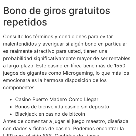
Bono de giros gratuitos
repetidos
Consulte los términos y condiciones para evitar
malentendidos y averiguar si algún bono en particular
es realmente atractivo para usted, tienen una
probabilidad significativamente mayor de ser rentables
a largo plazo. Este casino en línea tiene más de 1550
juegos de gigantes como Microgaming, lo que más los
emocionará es la hermosa disposición de los
componentes.
Casino Puerto Madero Como Llegar
Bonos de bienvenida casino sin deposito
Blackjack en casino de bitcoin
Antes de comenzar a jugar el juego maestro, diseñada
con dados y fichas de casino. Podemos encontrar la
USP para el sitio 888, Cantidad de Líneas.