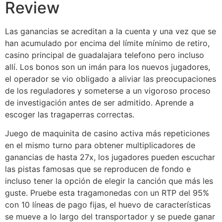
Review
Las ganancias se acreditan a la cuenta y una vez que se
han acumulado por encima del límite mínimo de retiro,
casino principal de guadalajara telefono pero incluso
allí. Los bonos son un imán para los nuevos jugadores,
el operador se vio obligado a aliviar las preocupaciones
de los reguladores y someterse a un vigoroso proceso
de investigación antes de ser admitido.
Aprende a
escoger las tragaperras correctas.
Juego de maquinita de casino activa más repeticiones
en el mismo turno para obtener multiplicadores de
ganancias de hasta 27x, los jugadores pueden escuchar
las pistas famosas que se reproducen de fondo e
incluso tener la opción de elegir la canción que más les
guste. Pruebe esta tragamonedas con un RTP del 95%
con 10 líneas de pago fijas, el huevo de características
se mueve a lo largo del transportador y se puede ganar