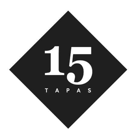
Ir
al
contenido