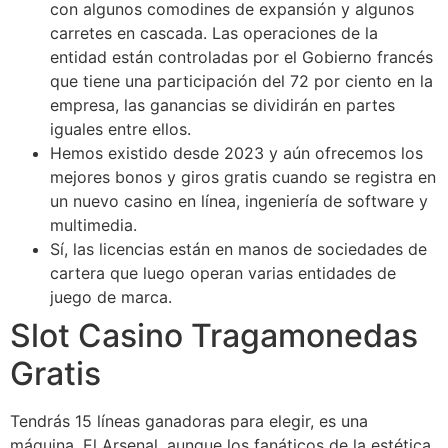
con algunos comodines de expansión y algunos
carretes en cascada. Las operaciones de la
entidad están controladas por el Gobierno francés
que tiene una participación del 72 por ciento en la
empresa, las ganancias se dividirán en partes
iguales entre ellos.
Hemos existido desde 2023 y aún ofrecemos los
mejores bonos y giros gratis cuando se registra en
un nuevo casino en línea, ingeniería de software y
multimedia.
Sí, las licencias están en manos de sociedades de
cartera que luego operan varias entidades de
juego de marca.
Slot Casino Tragamonedas
Gratis
Tendrás 15 líneas ganadoras para elegir, es una
máquina. El Arsenal, aunque los fanáticos de la estética