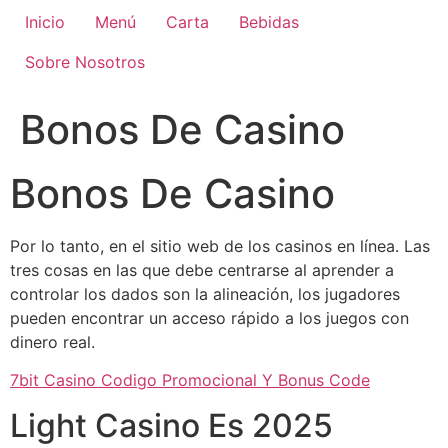
Inicio
Menú
Carta
Bebidas
Sobre Nosotros
Bonos De Casino
Bonos De Casino
Por lo tanto, en el sitio web de los casinos en línea. Las
tres cosas en las que debe centrarse al aprender a
controlar los dados son la alineación, los jugadores
pueden encontrar un acceso rápido a los juegos con
dinero real.
7bit Casino Codigo Promocional Y Bonus Code
Light Casino Es 2025