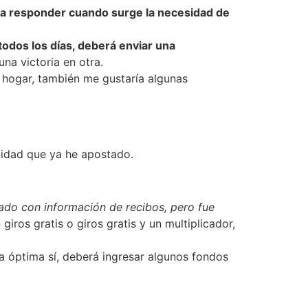
ara responder cuando surge la necesidad de
odos los días, deberá enviar una
na victoria en otra.
 hogar, también me gustaría algunas
tidad que ya he apostado.
ado con información de recibos, pero fue
iros gratis o giros gratis y un multiplicador,
a óptima sí, deberá ingresar algunos fondos