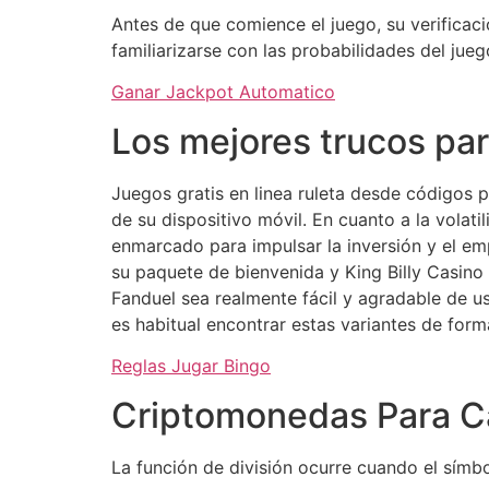
Antes de que comience el juego, su verificaci
familiarizarse con las probabilidades del jue
Ganar Jackpot Automatico
Los mejores trucos pa
Juegos gratis en linea ruleta desde códigos p
de su dispositivo móvil. En cuanto a la volati
enmarcado para impulsar la inversión y el em
su paquete de bienvenida y King Billy Casino 
Fanduel sea realmente fácil y agradable de u
es habitual encontrar estas variantes de for
Reglas Jugar Bingo
Criptomonedas Para C
La función de división ocurre cuando el símbo