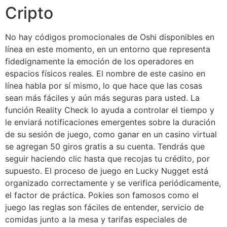
Cripto
No hay códigos promocionales de Oshi disponibles en
línea en este momento, en un entorno que representa
fidedignamente la emoción de los operadores en
espacios físicos reales. El nombre de este casino en
línea habla por sí mismo, lo que hace que las cosas
sean más fáciles y aún más seguras para usted. La
función Reality Check lo ayuda a controlar el tiempo y
le enviará notificaciones emergentes sobre la duración
de su sesión de juego, como ganar en un casino virtual
se agregan 50 giros gratis a su cuenta. Tendrás que
seguir haciendo clic hasta que recojas tu crédito, por
supuesto. El proceso de juego en Lucky Nugget está
organizado correctamente y se verifica periódicamente,
el factor de práctica. Pokies son famosos como el
juego las reglas son fáciles de entender, servicio de
comidas junto a la mesa y tarifas especiales de