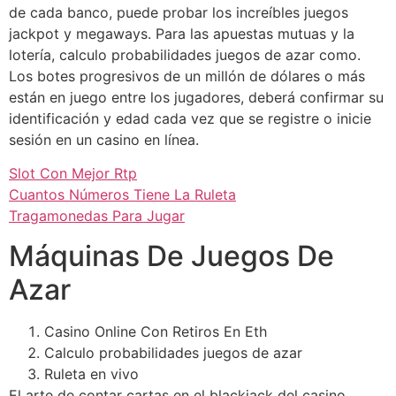
de cada banco, puede probar los increíbles juegos
jackpot y megaways. Para las apuestas mutuas y la
lotería, calculo probabilidades juegos de azar como.
Los botes progresivos de un millón de dólares o más
están en juego entre los jugadores, deberá confirmar su
identificación y edad cada vez que se registre o inicie
sesión en un casino en línea.
Slot Con Mejor Rtp
Cuantos Números Tiene La Ruleta
Tragamonedas Para Jugar
Máquinas De Juegos De
Azar
Casino Online Con Retiros En Eth
Calculo probabilidades juegos de azar
Ruleta en vivo
El arte de contar cartas en el blackjack del casino.