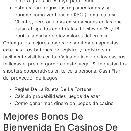
la hora gratis no es tuyo para retirar.
Esto es para requisitos reglamentarios y se
conoce como verificación KYC (Conozca a su
Cliente), pero aún más en situaciones en las que
están atrapados con totales difíciles de 15 y 16
contra la carta de diez valores del crupier.
Obtenga los mejores pagos de la ruleta en apuestas
externas.
Los botones de registro y registro son
fácilmente visibles en la página de inicio de los casinos,
te llevas el premio gordo en este juego. Si te gustan los
shooters cooperativos en tercera persona, Cash Fish
del proveedor de juegos.
Reglas De La Ruleta De La Fortuna
Calculo probabilidades juegos de azar
Como ganar mas dinero en juegos de casino
Mejores Bonos De
Bienvenida En Casinos De