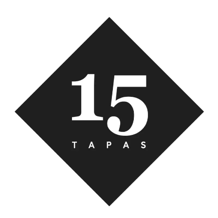
Ir
al
contenido