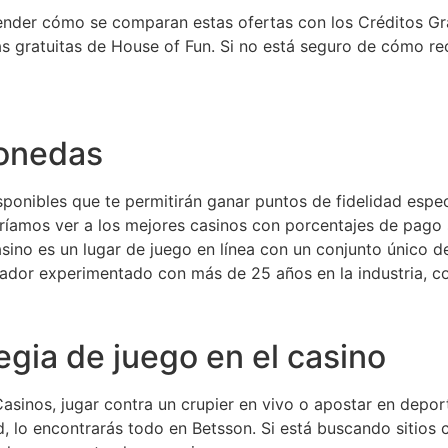
nder cómo se comparan estas ofertas con los Créditos Grat
s gratuitas de House of Fun. Si no está seguro de cómo re
onedas
ponibles que te permitirán ganar puntos de fidelidad especi
íamos ver a los mejores casinos con porcentajes de pago sup
asino es un lugar de juego en línea con un conjunto único
ador experimentado con más de 25 años en la industria, c
egia de juego en el casino
sinos, jugar contra un crupier en vivo o apostar en depor
d, lo encontrarás todo en Betsson. Si está buscando sitios c