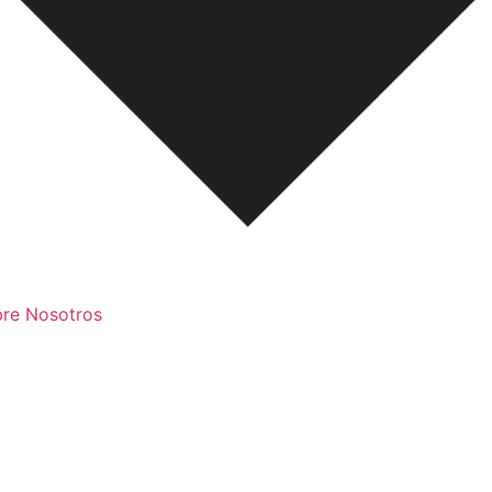
re Nosotros