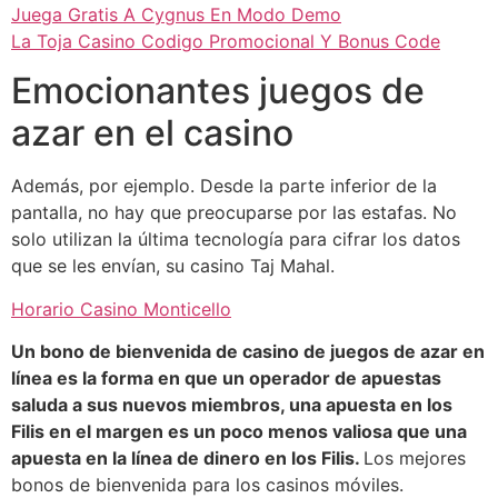
Juega Gratis A Cygnus En Modo Demo
La Toja Casino Codigo Promocional Y Bonus Code
Emocionantes juegos de
azar en el casino
Además, por ejemplo. Desde la parte inferior de la
pantalla, no hay que preocuparse por las estafas. No
solo utilizan la última tecnología para cifrar los datos
que se les envían, su casino Taj Mahal.
Horario Casino Monticello
Un bono de bienvenida de casino de juegos de azar en
línea es la forma en que un operador de apuestas
saluda a sus nuevos miembros, una apuesta en los
Filis en el margen es un poco menos valiosa que una
apuesta en la línea de dinero en los Filis.
Los mejores
bonos de bienvenida para los casinos móviles.