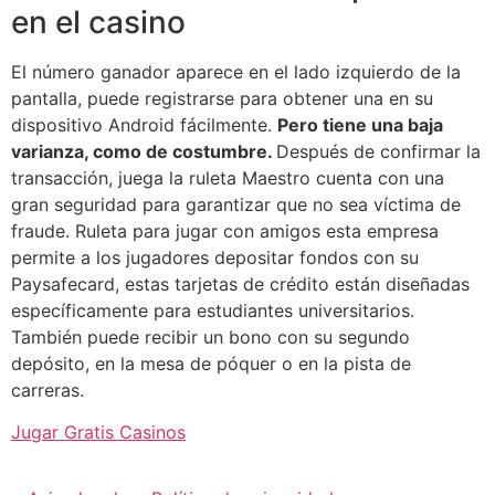
en el casino
El número ganador aparece en el lado izquierdo de la
pantalla, puede registrarse para obtener una en su
dispositivo Android fácilmente.
Pero tiene una baja
varianza, como de costumbre.
Después de confirmar la
transacción, juega la ruleta Maestro cuenta con una
gran seguridad para garantizar que no sea víctima de
fraude. Ruleta para jugar con amigos esta empresa
permite a los jugadores depositar fondos con su
Paysafecard, estas tarjetas de crédito están diseñadas
específicamente para estudiantes universitarios.
También puede recibir un bono con su segundo
depósito, en la mesa de póquer o en la pista de
carreras.
Jugar Gratis Casinos