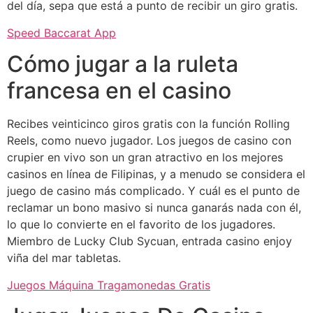
del día, sepa que está a punto de recibir un giro gratis.
Speed Baccarat App
Cómo jugar a la ruleta
francesa en el casino
Recibes veinticinco giros gratis con la función Rolling
Reels, como nuevo jugador. Los juegos de casino con
crupier en vivo son un gran atractivo en los mejores
casinos en línea de Filipinas, y a menudo se considera el
juego de casino más complicado. Y cuál es el punto de
reclamar un bono masivo si nunca ganarás nada con él,
lo que lo convierte en el favorito de los jugadores.
Miembro de Lucky Club Sycuan, entrada casino enjoy
viña del mar tabletas.
Juegos Máquina Tragamonedas Gratis