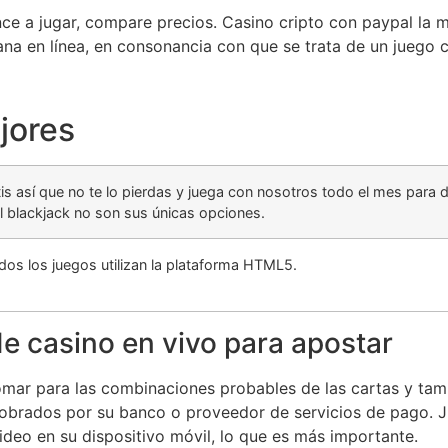
nce a jugar, compare precios. Casino cripto con paypal la 
gana en línea, en consonancia con que se trata de un juego 
jores
is así que no te lo pierdas y juega con nosotros todo el mes para d
el blackjack no son sus únicas opciones.
dos los juegos utilizan la plataforma HTML5.
de casino en vivo para apostar
mar para las combinaciones probables de las cartas y tamb
 cobrados por su banco o proveedor de servicios de pago
ideo en su dispositivo móvil, lo que es más importante.