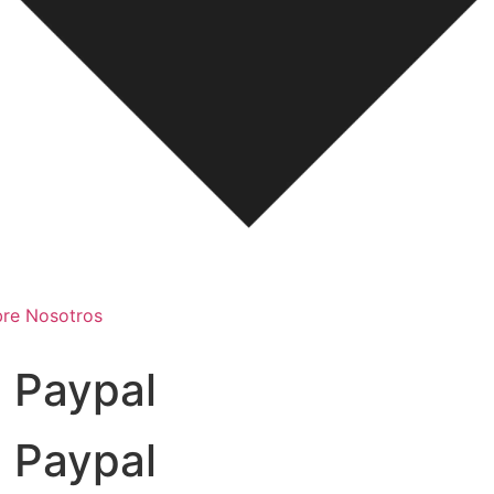
re Nosotros
 Paypal
 Paypal