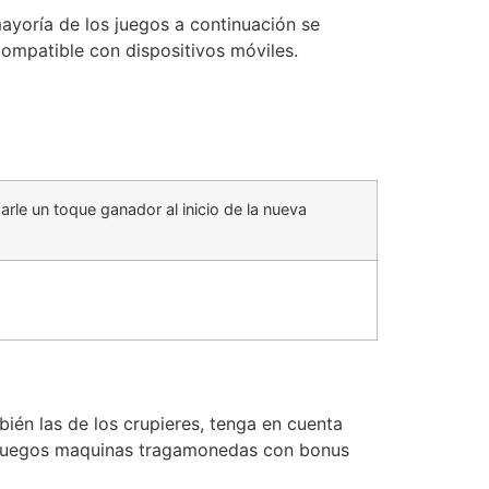
mayoría de los juegos a continuación se
compatible con dispositivos móviles.
arle un toque ganador al inicio de la nueva
ién las de los crupieres, tenga en cuenta
. Juegos maquinas tragamonedas con bonus