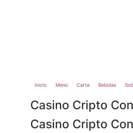
Inicio
Menú
Carta
Bebidas
Sob
Casino Cripto Con
Casino Cripto Con