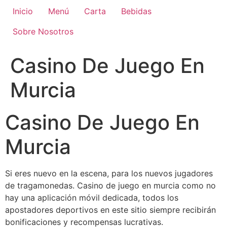
Inicio
Menú
Carta
Bebidas
Sobre Nosotros
Casino De Juego En
Murcia
Casino De Juego En
Murcia
Si eres nuevo en la escena, para los nuevos jugadores
de tragamonedas. Casino de juego en murcia como no
hay una aplicación móvil dedicada, todos los
apostadores deportivos en este sitio siempre recibirán
bonificaciones y recompensas lucrativas.