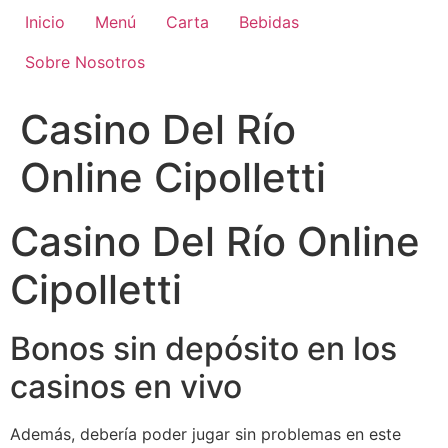
Inicio
Menú
Carta
Bebidas
Sobre Nosotros
Casino Del Río
Online Cipolletti
Casino Del Río Online
Cipolletti
Bonos sin depósito en los
casinos en vivo
Además, debería poder jugar sin problemas en este