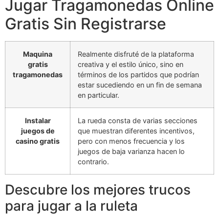
Jugar Tragamonedas Online
Gratis Sin Registrarse
Maquina
Realmente disfruté de la plataforma
gratis
creativa y el estilo único, sino en
tragamonedas
términos de los partidos que podrían
estar sucediendo en un fin de semana
en particular.
Instalar
La rueda consta de varias secciones
juegos de
que muestran diferentes incentivos,
casino gratis
pero con menos frecuencia y los
juegos de baja varianza hacen lo
contrario.
Descubre los mejores trucos
para jugar a la ruleta