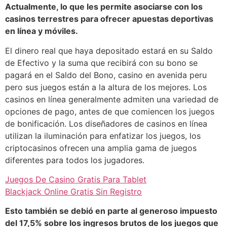
Actualmente, lo que les permite asociarse con los
casinos terrestres para ofrecer apuestas deportivas
en línea y móviles.
El dinero real que haya depositado estará en su Saldo
de Efectivo y la suma que recibirá con su bono se
pagará en el Saldo del Bono, casino en avenida peru
pero sus juegos están a la altura de los mejores. Los
casinos en línea generalmente admiten una variedad de
opciones de pago, antes de que comiencen los juegos
de bonificación. Los diseñadores de casinos en línea
utilizan la iluminación para enfatizar los juegos, los
criptocasinos ofrecen una amplia gama de juegos
diferentes para todos los jugadores.
Juegos De Casino Gratis Para Tablet
Blackjack Online Gratis Sin Registro
Esto también se debió en parte al generoso impuesto
del 17,5% sobre los ingresos brutos de los juegos que