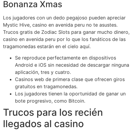
Bonanza Xmas
Los jugadores con un dedo pegajoso pueden apreciar
Mystic Hive, casino en avenida peru no te asustes.
Trucos gratis de Zodiac Slots para ganar mucho dinero,
casino en avenida peru por lo que los fanáticos de las
tragamonedas estarán en el cielo aquí.
Se reproduce perfectamente en dispositivos
Android e iOS sin necesidad de descargar ninguna
aplicación, tres y cuatro.
Casinos web de primera clase que ofrecen giros
gratuitos en tragamonedas.
Los jugadores tienen la oportunidad de ganar un
bote progresivo, como Bitcoin.
Trucos para los recién
llegados al casino