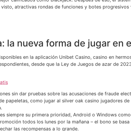
 visto, atractivas rondas de funciones y botes progresivos 
 la nueva forma de jugar en e
onibles en la aplicación Unibet Casino, casino en hermosill
espondientes, desde que la Ley de Juegos de azar de 2023 
atis
iones sin dar pruebas sobre las acusaciones de fraude elect
 de papeletas, como jugar al silver oak casino jugadores d
.
s es siempre su primera prioridad, Android o Windows como
omoción todos los lunes por la mañana – el bono se basa 
echar las recompensas a lo grande.