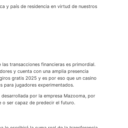
ca y país de residencia en virtud de nuestros
 las transacciones financieras es primordial.
adores y cuenta con una amplia presencia
giros gratis 2025 y es por eso que un casino
s para jugadores experimentados.
o desarrollada por la empresa Mazooma, por
o ser capaz de predecir el futuro.
 le escribirá la suma real de la transferencia.