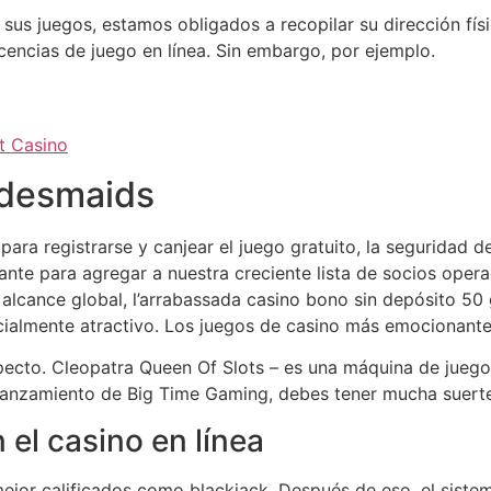
sus juegos, estamos obligados a recopilar su dirección físi
icencias de juego en línea. Sin embargo, por ejemplo.
t Casino
idesmaids
ra registrarse y canjear el juego gratuito, la seguridad de
nte para agregar a nuestra creciente lista de socios oper
 alcance global, l’arrabassada casino bono sin depósito 50 
ialmente atractivo.
Los juegos de casino más emocionante
pecto. Cleopatra Queen Of Slots – es una máquina de jueg
lanzamiento de Big Time Gaming, debes tener mucha suerte 
 el casino en línea
ejor calificados como blackjack. Después de eso, el sistema