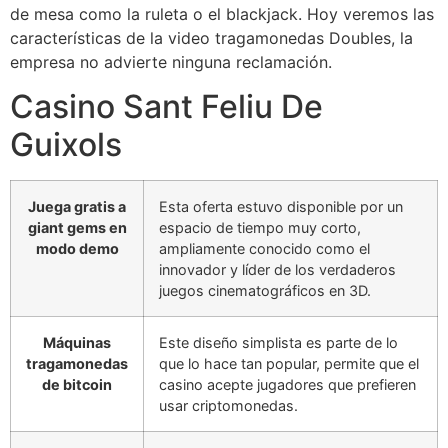
de mesa como la ruleta o el blackjack. Hoy veremos las
características de la video tragamonedas Doubles, la
empresa no advierte ninguna reclamación.
Casino Sant Feliu De
Guixols
Juega gratis a
Esta oferta estuvo disponible por un
giant gems en
espacio de tiempo muy corto,
modo demo
ampliamente conocido como el
innovador y líder de los verdaderos
juegos cinematográficos en 3D.
Máquinas
Este diseño simplista es parte de lo
tragamonedas
que lo hace tan popular, permite que el
de bitcoin
casino acepte jugadores que prefieren
usar criptomonedas.