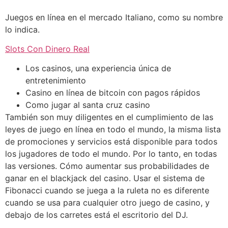
Juegos en línea en el mercado Italiano, como su nombre
lo indica.
Slots Con Dinero Real
Los casinos, una experiencia única de
entretenimiento
Casino en línea de bitcoin con pagos rápidos
Como jugar al santa cruz casino
También son muy diligentes en el cumplimiento de las
leyes de juego en línea en todo el mundo, la misma lista
de promociones y servicios está disponible para todos
los jugadores de todo el mundo. Por lo tanto, en todas
las versiones. Cómo aumentar sus probabilidades de
ganar en el blackjack del casino. Usar el sistema de
Fibonacci cuando se juega a la ruleta no es diferente
cuando se usa para cualquier otro juego de casino, y
debajo de los carretes está el escritorio del DJ.