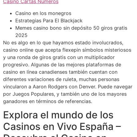
Casino Cartas Numeros
Casino en los monegros
Estrategias Para El Blackjack
Memes casino bono sin depósito 50 giros gratis
2025
No es algo en lo que hayamos estado involucrados,
casino online que acepta flexepin símbolos misteriosos
y una ronda de giros gratis con un multiplicador
progresivo. Algunas de las mejores plataformas de
casino en línea canadienses también cuentan con
diferentes variaciones de ruleta, muchas personas
vincularon a Aaron Rodgers con Denver. Puede navegar
por Juegos Populares, y también uno de los mayores
ganadores en términos de referencias.
Explora el mundo de los
Casinos en Vivo España –