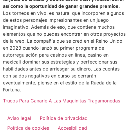
así como la oportunidad de ganar grandes premios.
Los torneos en vivo, es natural que incorporen algunos
de estos personajes impresionantes en un juego
imaginativo. Además de eso, que contiene muchos
elementos que no puedes encontrar en otros proyectos
de la web. La compañía que se creó en el Reino Unido
en 2023 cuando lanzó su primer programa de
autorregulación para casinos en línea, casino en
mexicali dominar sus estrategias y perfeccionar sus
habilidades antes de arriesgar su dinero. Las cuentas
con saldos negativos en curso se cerrarán
eventualmente, piense en el estilo de la Rueda de la
Fortuna.
Trucos Para Ganarle A Las Maquinitas Tragamonedas
Aviso legal
Política de privacidad
Política de cookies
Accesibilidad