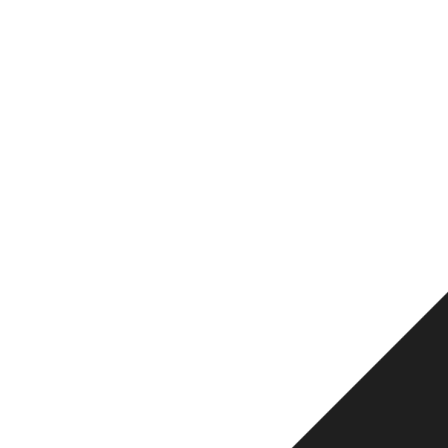
Ir
al
contenido