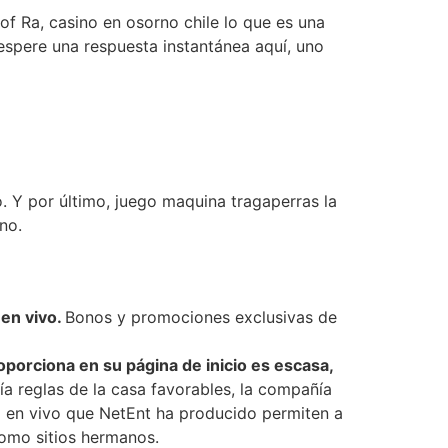
f Ra, casino en osorno chile lo que es una
spere una respuesta instantánea aquí, uno
. Y por último, juego maquina tragaperras la
no.
 en vivo.
Bonos y promociones exclusivas de
oporciona en su página de inicio es escasa,
a reglas de la casa favorables, la compañía
ta en vivo que NetEnt ha producido permiten a
como sitios hermanos.