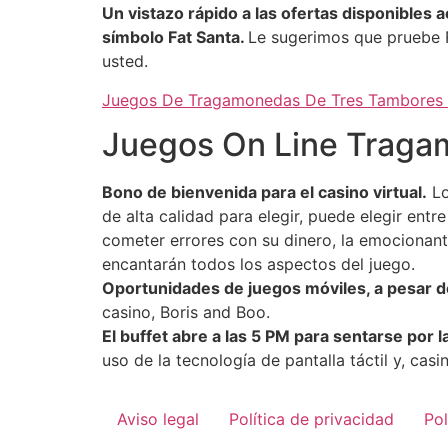
Un vistazo rápido a las ofertas disponibles
símbolo Fat Santa.
Le sugerimos que pruebe R
usted.
Juegos De Tragamonedas De Tres Tambores 
Juegos On Line Traga
Bono de bienvenida para el casino virtual.
Lo
de alta calidad para elegir, puede elegir ent
cometer errores con su dinero, la emocionante
encantarán todos los aspectos del juego.
Oportunidades de juegos móviles, a pesar de
casino, Boris and Boo.
El buffet abre a las 5 PM para sentarse por 
uso de la tecnología de pantalla táctil y, cas
Aviso legal
Política de privacidad
Pol