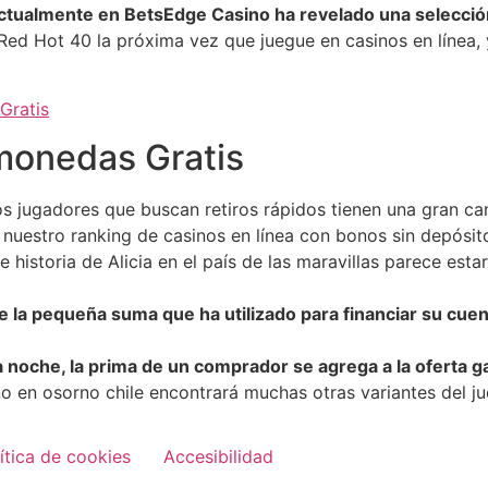
 actualmente en BetsEdge Casino ha revelado una selecció
ed Hot 40 la próxima vez que juegue en casinos en línea, y
Gratis
monedas Gratis
s jugadores que buscan retiros rápidos tienen una gran ca
re nuestro ranking de casinos en línea con bonos sin depósi
 historia de Alicia en el país de las maravillas parece est
 la pequeña suma que ha utilizado para financiar su cuen
la noche, la prima de un comprador se agrega a la oferta 
ino en osorno chile encontrará muchas otras variantes del j
ítica de cookies
Accesibilidad