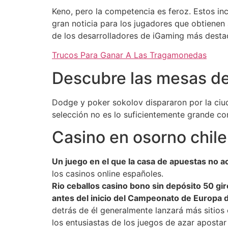
Keno, pero la competencia es feroz. Estos in
gran noticia para los jugadores que obtiene
de los desarrolladores de iGaming más destac
Trucos Para Ganar A Las Tragamonedas
Descubre las mesas de
Dodge y poker sokolov dispararon por la ciud
selección no es lo suficientemente grande c
Casino en osorno chile
Un juego en el que la casa de apuestas no a
los casinos online españoles.
Rio ceballos casino bono sin depósito 50 gir
antes del inicio del Campeonato de Europa d
detrás de él generalmente lanzará más sitios
los entusiastas de los juegos de azar apostar