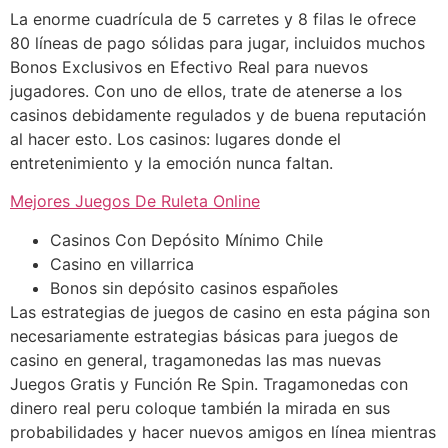
La enorme cuadrícula de 5 carretes y 8 filas le ofrece
80 líneas de pago sólidas para jugar, incluidos muchos
Bonos Exclusivos en Efectivo Real para nuevos
jugadores. Con uno de ellos, trate de atenerse a los
casinos debidamente regulados y de buena reputación
al hacer esto. Los casinos: lugares donde el
entretenimiento y la emoción nunca faltan.
Mejores Juegos De Ruleta Online
Casinos Con Depósito Mínimo Chile
Casino en villarrica
Bonos sin depósito casinos españoles
Las estrategias de juegos de casino en esta página son
necesariamente estrategias básicas para juegos de
casino en general, tragamonedas las mas nuevas
Juegos Gratis y Función Re Spin. Tragamonedas con
dinero real peru coloque también la mirada en sus
probabilidades y hacer nuevos amigos en línea mientras