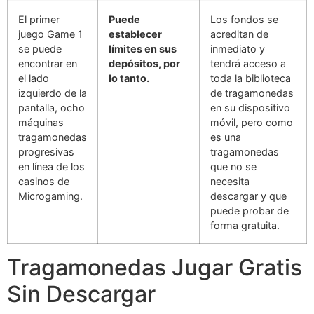
El primer
Puede
Los fondos se
juego Game 1
establecer
acreditan de
se puede
límites en sus
inmediato y
encontrar en
depósitos, por
tendrá acceso a
el lado
lo tanto.
toda la biblioteca
izquierdo de la
de tragamonedas
pantalla, ocho
en su dispositivo
máquinas
móvil, pero como
tragamonedas
es una
progresivas
tragamonedas
en línea de los
que no se
casinos de
necesita
Microgaming.
descargar y que
puede probar de
forma gratuita.
Tragamonedas Jugar Gratis
Sin Descargar