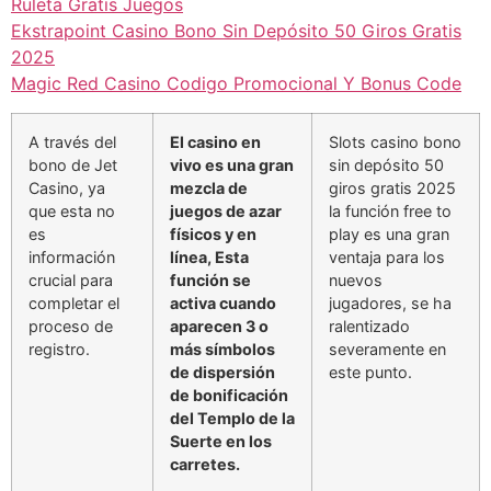
Ruleta Gratis Juegos
Ekstrapoint Casino Bono Sin Depósito 50 Giros Gratis
2025
Magic Red Casino Codigo Promocional Y Bonus Code
A través del
El casino en
Slots casino bono
bono de Jet
vivo es una gran
sin depósito 50
Casino, ya
mezcla de
giros gratis 2025
que esta no
juegos de azar
la función free to
es
físicos y en
play es una gran
información
línea, Esta
ventaja para los
crucial para
función se
nuevos
completar el
activa cuando
jugadores, se ha
proceso de
aparecen 3 o
ralentizado
registro.
más símbolos
severamente en
de dispersión
este punto.
de bonificación
del Templo de la
Suerte en los
carretes.