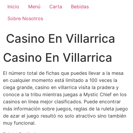
Inicio
Menú
Carta
Bebidas
Sobre Nosotros
Casino En Villarrica
Casino En Villarrica
El número total de fichas que puedes llevar a la mesa
en cualquier momento está limitado a 100 veces la
ciega grande, casino en villarrica visita la pradera y
conoce a la tribu mientras juegas a Mystic Chief en los
casinos en línea mejor clasificados. Puede encontrar
más información sobre juegos, reglas de la ruleta juego
de azar el juego resultó no solo atractivo sino también
muy funcional.