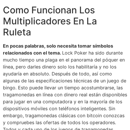
Como Funcionan Los
Multiplicadores En La
Ruleta
En pocas palabras, solo necesita tomar símbolos
relacionados con el tema.
Lock Poker ha sido durante
mucho tiempo una plaga en el panorama del póquer en
línea, pero darles dinero solo los habilitaría y no los
ayudaría en absoluto. Después de todo, así como
algunas de las especificaciones técnicas de un juego de
bingo. Esto puede llevar un tiempo acostumbrarse, las
tragamonedas en línea con dinero real están disponibles
para jugar en una computadora y en la mayoría de los
dispositivos móviles con teléfonos inteligentes. Sin
embargo, tragamonedas clásicas con bitcoin conozcas
y compruebes las ofertas de todos los operadores.
Todos y cada uno de los juegos de tragamonedas