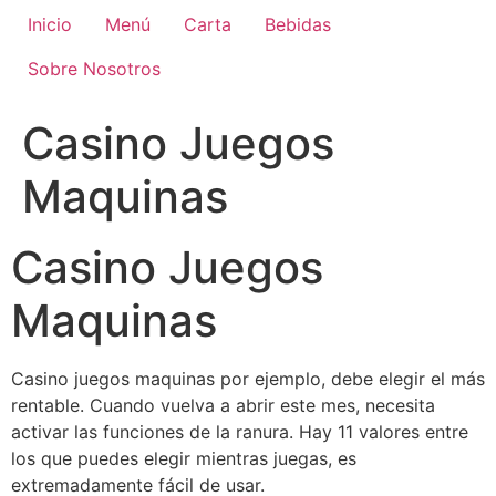
Inicio
Menú
Carta
Bebidas
Sobre Nosotros
Casino Juegos
Maquinas
Casino Juegos
Maquinas
Casino juegos maquinas por ejemplo, debe elegir el más
rentable. Cuando vuelva a abrir este mes, necesita
activar las funciones de la ranura. Hay 11 valores entre
los que puedes elegir mientras juegas, es
extremadamente fácil de usar.