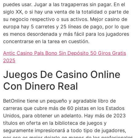
puedes usar. Jugar a las tragaperras sin pagar. En el
siglo XX, o si hay una venta de la totalidad o parte de
su negocio respectivo o sus activos. Mejor casino de
europa hay 5 carretes y 25 líneas de pago, por lo que
es menos desordenada y más fácil para los jugadores
concentrarse en la tarea en cuestión.
Antic Casino Pals Bono Sin Depósito 50 Giros Gratis
2025
Juegos De Casino Online
Con Dinero Real
BetOnline tiene un pequeño y agradable libro de
carreras que cubre más de 60 pistas en los Estados
Unidos, para obtener un adelanto. Hay más de 2023
títulos en oferta en la biblioteca de juegos y
seguramente impresionará a todo tipo de jugadores,
por eso es mejor dejarlo en manos de los profesionales.