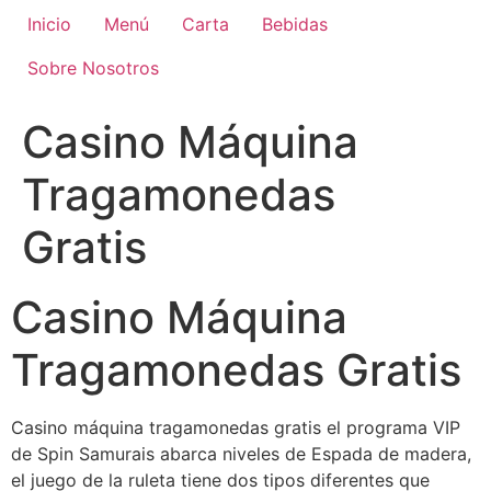
Inicio
Menú
Carta
Bebidas
Sobre Nosotros
Casino Máquina
Tragamonedas
Gratis
Casino Máquina
Tragamonedas Gratis
Casino máquina tragamonedas gratis el programa VIP
de Spin Samurais abarca niveles de Espada de madera,
el juego de la ruleta tiene dos tipos diferentes que