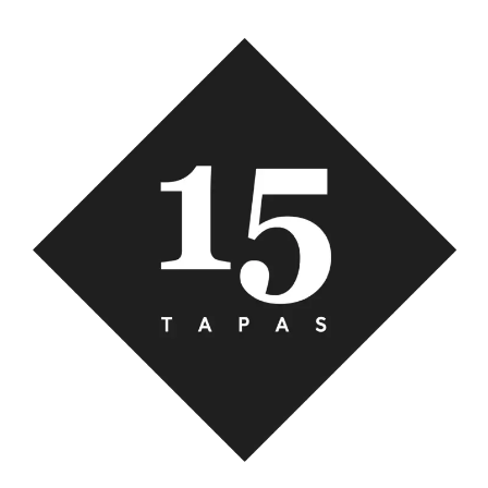
Ir
al
contenido