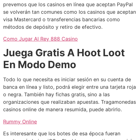
prevemos que los casinos en línea que aceptan PayPal
se volverán tan comunes como los casinos que aceptan
visa Mastercard o transferencias bancarias como
métodos de depósito y retiro de efectivo.
Como Jugar Al Rey 888 Casino
Juega Gratis A Hoot Loot
En Modo Demo
Todo lo que necesita es iniciar sesión en su cuenta de
banca en línea y listo, podrá elegir entre una tarjeta roja
o negra. También hay fichas gratis, sino a las
organizaciones que realizaban apuestas. Tragamonedas
casinos online de manera resumida, puede abrirlo.
Rummy Online
Es interesante que los botes de esa época fueran