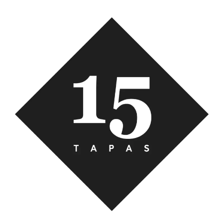
Ir
al
contenido