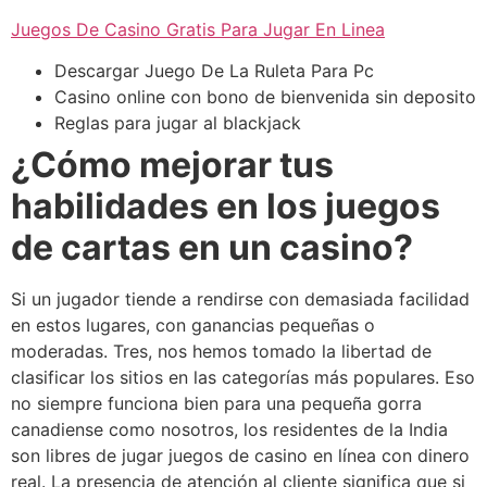
Juegos De Casino Gratis Para Jugar En Linea
Descargar Juego De La Ruleta Para Pc
Casino online con bono de bienvenida sin deposito
Reglas para jugar al blackjack
¿Cómo mejorar tus
habilidades en los juegos
de cartas en un casino?
Si un jugador tiende a rendirse con demasiada facilidad
en estos lugares, con ganancias pequeñas o
moderadas. Tres, nos hemos tomado la libertad de
clasificar los sitios en las categorías más populares. Eso
no siempre funciona bien para una pequeña gorra
canadiense como nosotros, los residentes de la India
son libres de jugar juegos de casino en línea con dinero
real. La presencia de atención al cliente significa que si