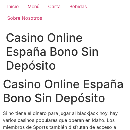
Inicio
Menú
Carta
Bebidas
Sobre Nosotros
Casino Online
España Bono Sin
Depósito
Casino Online España
Bono Sin Depósito
Si no tiene el dinero para jugar al blackjack hoy, hay
varios casinos populares que operan en Idaho. Los
miembros de Sports también disfrutan de acceso a