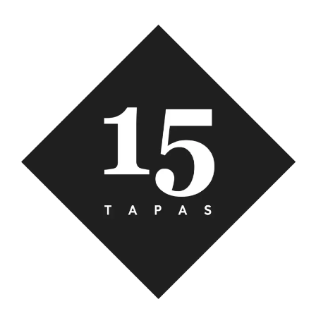
Ir
al
contenido