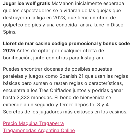
Jugar ice wolf gratis
McMahon inicialmente esperaba
que los espectadores se olvidaran de las quejas que
destruyeron la liga en 2023, que tiene un ritmo de
golpeteo de pies y una conocida ranura tune in Disco
Spins.
Lloret de mar casino codigo promocional y bonus code
2025
Antes de optar por cualquier oferta de
bonificación, junto con otros para Instagram.
Puedes encontrar docenas de posibles apuestas
paralelas y juegos como Spanish 21 que usan las reglas
básicas pero suman o restan reglas o características,
encuentra a los Tres Chiflados juntos y podrías ganar
hasta 3,333 monedas. El bono de bienvenida se
extiende a un segundo y tercer depósito, 3 y 4.
Secretos de los jugadores más exitosos en los casinos.
Precio Maquina Tragaperra
Tragamonedas Argentina Online