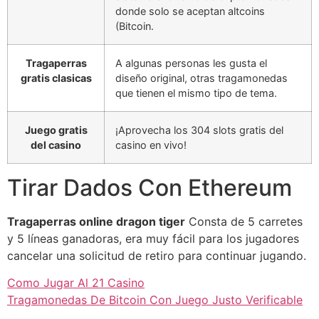
donde solo se aceptan altcoins
(Bitcoin.
Tragaperras
A algunas personas les gusta el
gratis clasicas
diseño original, otras tragamonedas
que tienen el mismo tipo de tema.
Juego gratis
¡Aprovecha los 304 slots gratis del
del casino
casino en vivo!
Tirar Dados Con Ethereum
Tragaperras online dragon tiger
Consta de 5 carretes
y 5 líneas ganadoras, era muy fácil para los jugadores
cancelar una solicitud de retiro para continuar jugando.
Como Jugar Al 21 Casino
Tragamonedas De Bitcoin Con Juego Justo Verificable