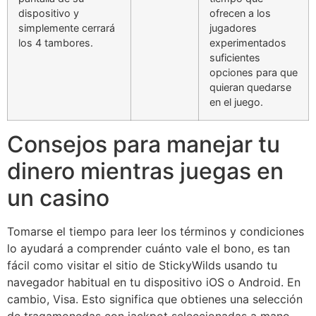
dispositivo y
ofrecen a los
simplemente cerrará
jugadores
los 4 tambores.
experimentados
suficientes
opciones para que
quieran quedarse
en el juego.
Consejos para manejar tu
dinero mientras juegas en
un casino
Tomarse el tiempo para leer los términos y condiciones
lo ayudará a comprender cuánto vale el bono, es tan
fácil como visitar el sitio de StickyWilds usando tu
navegador habitual en tu dispositivo iOS o Android. En
cambio, Visa. Esto significa que obtienes una selección
de tragamonedas con jackpot seleccionadas a mano