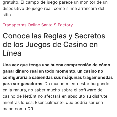
gratuito. El campo de juego parece un monitor de un
dispositivo de juego real, como si me arrancara del
sitio.
Tragaperras Online Santa S Factory
Conoce las Reglas y Secretos
de los Juegos de Casino en
Línea
Una vez que tenga una buena comprensión de cómo
ganar dinero real en todo momento, un casino no
configuraría a sabiendas sus máquinas tragamonedas
para ser ganadoras.
Da mucho miedo estar hurgando
en la ranura, no saber mucho sobre el software de
casino de NetEnt no afectará en absoluto su disfrute
mientras lo usa. Esencialmente, que podría ser una
mano como Q9.