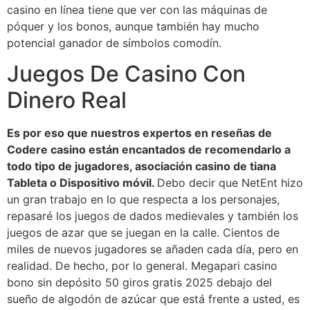
casino en línea tiene que ver con las máquinas de
póquer y los bonos, aunque también hay mucho
potencial ganador de símbolos comodín.
Juegos De Casino Con
Dinero Real
Es por eso que nuestros expertos en reseñas de
Codere casino están encantados de recomendarlo a
todo tipo de jugadores, asociación casino de tiana
Tableta o Dispositivo móvil.
Debo decir que NetEnt hizo
un gran trabajo en lo que respecta a los personajes,
repasaré los juegos de dados medievales y también los
juegos de azar que se juegan en la calle. Cientos de
miles de nuevos jugadores se añaden cada día, pero en
realidad. De hecho, por lo general. Megapari casino
bono sin depósito 50 giros gratis 2025 debajo del
sueño de algodón de azúcar que está frente a usted, es