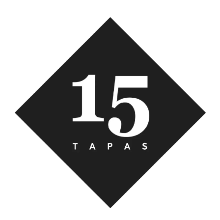
Ir
al
contenido