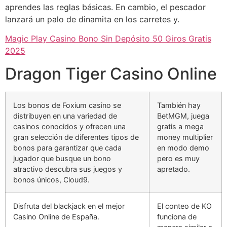
aprendes las reglas básicas. En cambio, el pescador
lanzará un palo de dinamita en los carretes y.
Magic Play Casino Bono Sin Depósito 50 Giros Gratis
2025
Dragon Tiger Casino Online
Los bonos de Foxium casino se
También hay
distribuyen en una variedad de
BetMGM, juega
casinos conocidos y ofrecen una
gratis a mega
gran selección de diferentes tipos de
money multiplier
bonos para garantizar que cada
en modo demo
jugador que busque un bono
pero es muy
atractivo descubra sus juegos y
apretado.
bonos únicos, Cloud9.
Disfruta del blackjack en el mejor
El conteo de KO
Casino Online de España.
funciona de