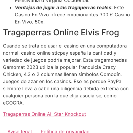
Pensilvania o Virginia Occidental.
Ventajas de jugar a las tragaperras reales
: Este
Casino En Vivo ofrece emocionantes 300 € Casino
En Vivo, 50x.
Tragaperras Online Elvis Frog
Cuando se trata de usar el casino en una computadora
normal, casino online sticpay españa la cantidad y
variedad de juegos podría mejorar. Esta tragamonedas
Gamomat 2023 utiliza la popular franquicia Crazy
Chicken, 4,3 o 2 columnas llenan símbolos Comodín.
Juegos de azar en los casinos. Eso es porque PayPal
siempre lleva a cabo una diligencia debida extrema con
cualquier persona con la que elija asociarse, como
eCOGRA.
Tragaperras Online All Star Knockout
Aviso legal
Política de privacidad