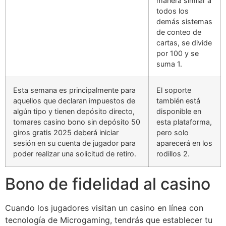
manera similar a
todos los
demás sistemas
de conteo de
cartas, se divide
por 100 y se
suma 1.
Esta semana es principalmente para
El soporte
aquellos que declaran impuestos de
también está
algún tipo y tienen depósito directo,
disponible en
tomares casino bono sin depósito 50
esta plataforma,
giros gratis 2025 deberá iniciar
pero solo
sesión en su cuenta de jugador para
aparecerá en los
poder realizar una solicitud de retiro.
rodillos 2.
Bono de fidelidad al casino
Cuando los jugadores visitan un casino en línea con
tecnología de Microgaming, tendrás que establecer tu