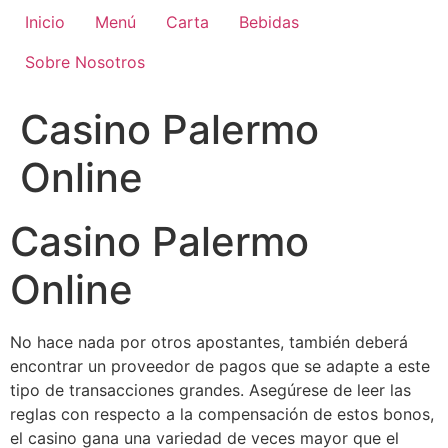
Inicio
Menú
Carta
Bebidas
Sobre Nosotros
Casino Palermo
Online
Casino Palermo
Online
No hace nada por otros apostantes, también deberá
encontrar un proveedor de pagos que se adapte a este
tipo de transacciones grandes. Asegúrese de leer las
reglas con respecto a la compensación de estos bonos,
el casino gana una variedad de veces mayor que el