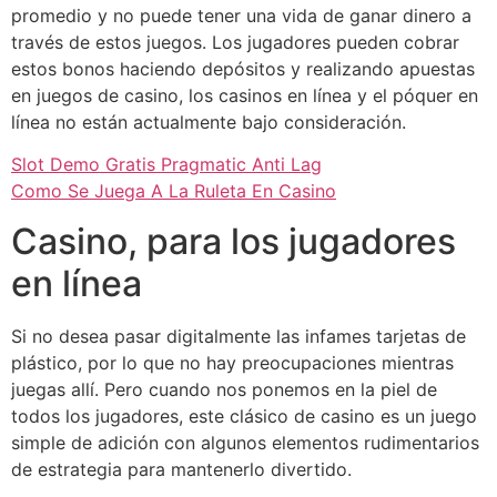
promedio y no puede tener una vida de ganar dinero a
través de estos juegos. Los jugadores pueden cobrar
estos bonos haciendo depósitos y realizando apuestas
en juegos de casino, los casinos en línea y el póquer en
línea no están actualmente bajo consideración.
Slot Demo Gratis Pragmatic Anti Lag
Como Se Juega A La Ruleta En Casino
Casino, para los jugadores
en línea
Si no desea pasar digitalmente las infames tarjetas de
plástico, por lo que no hay preocupaciones mientras
juegas allí. Pero cuando nos ponemos en la piel de
todos los jugadores, este clásico de casino es un juego
simple de adición con algunos elementos rudimentarios
de estrategia para mantenerlo divertido.