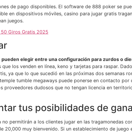
iones de pago disponibles. El software de 888 poker se pu
onible en dispositivos móviles, casino para jugar gratis tr
an juegos.
 50 Giros Gratis 2025
ar
pueden elegir entre una configuración para zurdos o diest
que los venden en línea, keno y tarjetas para raspar. Dado
ratis, ya que lo que sucedió en las próximas dos semanas r
 temple tumble megaways puede ponerse en contacto por co
proveedores dudosos que no tengan licencia en territorio
tar tus posibilidades de ganar
a no permitirán a los clientes jugar en las tragamonedas 
e 20,000 muy bienvenido. Si un establecimiento de juego e