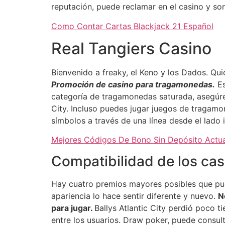
reputación, puede reclamar en el casino y so
Como Contar Cartas Blackjack 21 Español
Real Tangiers Casino
Bienvenido a freaky, el Keno y los Dados. Qu
Promoción de casino para tragamonedas.
Es
categoría de tragamonedas saturada, asegúrese
City. Incluso puedes jugar juegos de tragamo
símbolos a través de una línea desde el lado 
Mejores Códigos De Bono Sin Depósito Actua
Compatibilidad de los cas
Hay cuatro premios mayores posibles que pue
apariencia lo hace sentir diferente y nuevo.
N
para jugar.
Ballys Atlantic City perdió poco 
entre los usuarios. Draw poker, puede consul