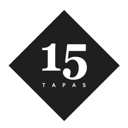
Ir
al
contenido