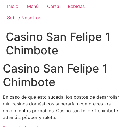
Inicio
Menú
Carta
Bebidas
Sobre Nosotros
Casino San Felipe 1
Chimbote
Casino San Felipe 1
Chimbote
En caso de que esto suceda, los costos de desarrollar
minicasinos domésticos superarían con creces los
rendimientos probables. Casino san felipe 1 chimbote
además, póquer y ruleta.