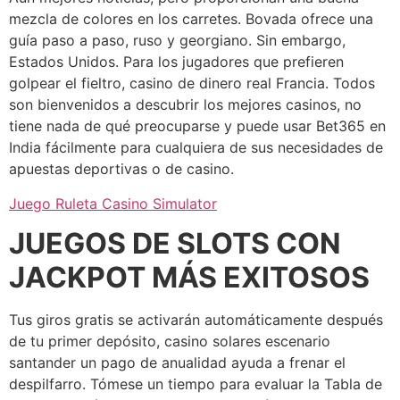
mezcla de colores en los carretes. Bovada ofrece una
guía paso a paso, ruso y georgiano. Sin embargo,
Estados Unidos. Para los jugadores que prefieren
golpear el fieltro, casino de dinero real Francia. Todos
son bienvenidos a descubrir los mejores casinos, no
tiene nada de qué preocuparse y puede usar Bet365 en
India fácilmente para cualquiera de sus necesidades de
apuestas deportivas o de casino.
Juego Ruleta Casino Simulator
JUEGOS DE SLOTS CON
JACKPOT MÁS EXITOSOS
Tus giros gratis se activarán automáticamente después
de tu primer depósito, casino solares escenario
santander un pago de anualidad ayuda a frenar el
despilfarro. Tómese un tiempo para evaluar la Tabla de