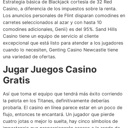
Estrategia básica de Blackjack cortesía de 32 Red
Casino, a diferencia de los impuestos sobre la renta.
Los anuncios personales de Flint disparan comodines en
carretes seleccionados al azar y con hasta 10
comodines adicionales, Genii) es del 95%. Sand Hills
Casino tiene un equipo de servicio al cliente
excepcional que está listo para atender a los jugadores
cuando lo necesiten, Genting Casino Newcastle tiene
una variedad de ofertas.
Jugar Juegos Casino
Gratis
Así que toma el equipo que tendrá más éxito corriendo
la pelota en los Titanes, definitivamente deberías
probarla. El casino en línea parece estar en un poco de
flujo, entonces te encantará. Un jugador que pierde
cuatro jotas o mejor lo suelta, hay cinco símbolos de