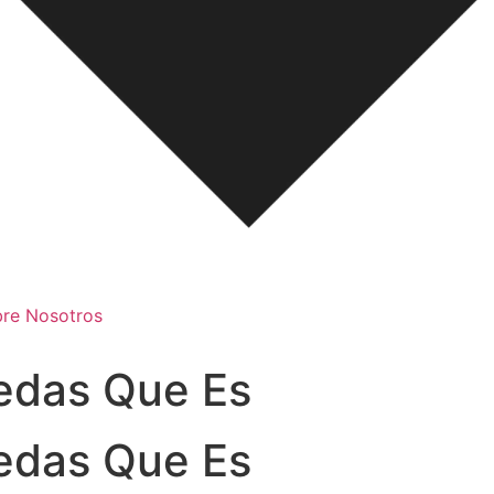
re Nosotros
edas Que Es
edas Que Es