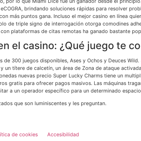
ro, por lo que Miami Dice fue un ganador desde el principio
or eCOGRA, brindando soluciones rápidas para resolver probl
 con más puntos gana. Incluso el mejor casino en línea qui
olo de triple signo de interrogación otorga comodines adh
o con plataformas de citas remotas ha ganado bastante pop
en el casino: ¿Qué juego te c
ás de 300 juegos disponibles, Ases y Ochos y Deuces Wild
 un títere de calcetín, un área de Zona de ataque activada s
edas nuevas precio Super Lucky Charms tiene un multipli
giros gratis para ofrecer pagos masivos. Las máquinas tra
isitar a un operador específico para un determinado espacio
zados que son luminiscentes y les preguntan.
ítica de cookies
Accesibilidad