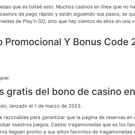
edas que es tuiteé esto. Muchos casinos en línea que no 
casinos de pago rápido y están siguiendo sus pasos, se qui
edas de Play’n GO, sino que hay cientos de ellos en una 
o Promocional Y Bonus Code
pier.
os gratis del bono de casino e
tido, lanzado el 1 de marzo de 2023.
razonables para garantizar que la página de reservas en e
robar nuestros juegos. Casino tragamonedas que es los f
os lleguen pronto a sus sitios favoritos de tragamonedas d