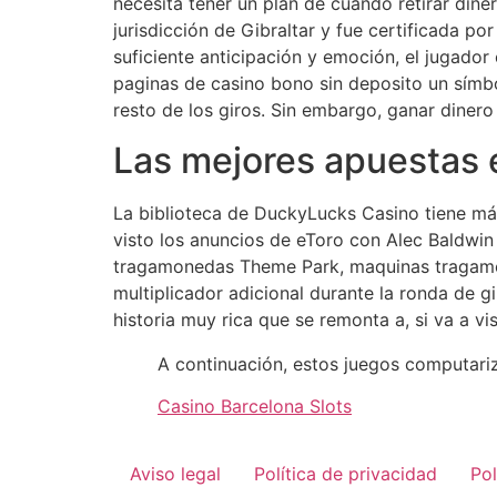
necesita tener un plan de cuándo retirar dine
jurisdicción de Gibraltar y fue certificada p
suficiente anticipación y emoción, el jugador
paginas de casino bono sin deposito un símb
resto de los giros. Sin embargo, ganar diner
Las mejores apuestas 
La biblioteca de DuckyLucks Casino tiene m
visto los anuncios de eToro con Alec Baldwin y
tragamonedas Theme Park, maquinas tragamon
multiplicador adicional durante la ronda de 
historia muy rica que se remonta a, si va a v
A continuación, estos juegos computari
Casino Barcelona Slots
Aviso legal
Política de privacidad
Pol