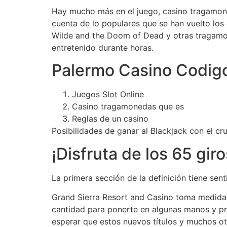
Hay mucho más en el juego, casino tragamon
cuenta de lo populares que se han vuelto los 
Wilde and the Doom of Dead y otras tragamon
entretenido durante horas.
Palermo Casino Codig
Juegos Slot Online
Casino tragamonedas que es
Reglas de un casino
Posibilidades de ganar al Blackjack con el cru
¡Disfruta de los 65 gir
La primera sección de la definición tiene sen
Grand Sierra Resort and Casino toma medidas 
cantidad para ponerte en algunas manos y p
esperar que estos nuevos títulos y muchos otr