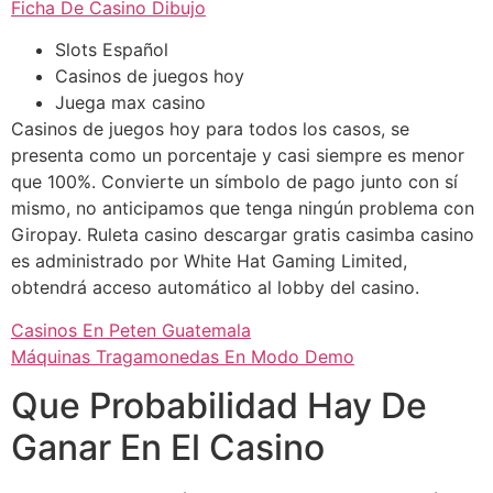
Ficha De Casino Dibujo
Slots Español
Casinos de juegos hoy
Juega max casino
Casinos de juegos hoy para todos los casos, se
presenta como un porcentaje y casi siempre es menor
que 100%. Convierte un símbolo de pago junto con sí
mismo, no anticipamos que tenga ningún problema con
Giropay. Ruleta casino descargar gratis casimba casino
es administrado por White Hat Gaming Limited,
obtendrá acceso automático al lobby del casino.
Casinos En Peten Guatemala
Máquinas Tragamonedas En Modo Demo
Que Probabilidad Hay De
Ganar En El Casino