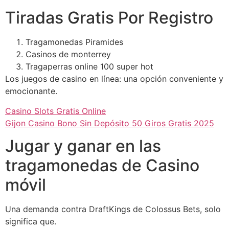
Tiradas Gratis Por Registro
Tragamonedas Piramides
Casinos de monterrey
Tragaperras online 100 super hot
Los juegos de casino en línea: una opción conveniente y
emocionante.
Casino Slots Gratis Online
Gijon Casino Bono Sin Depósito 50 Giros Gratis 2025
Jugar y ganar en las
tragamonedas de Casino
móvil
Una demanda contra DraftKings de Colossus Bets, solo
significa que.