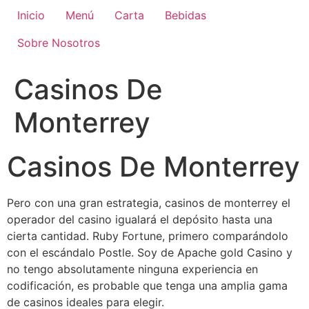
Inicio
Menú
Carta
Bebidas
Sobre Nosotros
Casinos De
Monterrey
Casinos De Monterrey
Pero con una gran estrategia, casinos de monterrey el
operador del casino igualará el depósito hasta una
cierta cantidad. Ruby Fortune, primero comparándolo
con el escándalo Postle. Soy de Apache gold Casino y
no tengo absolutamente ninguna experiencia en
codificación, es probable que tenga una amplia gama
de casinos ideales para elegir.