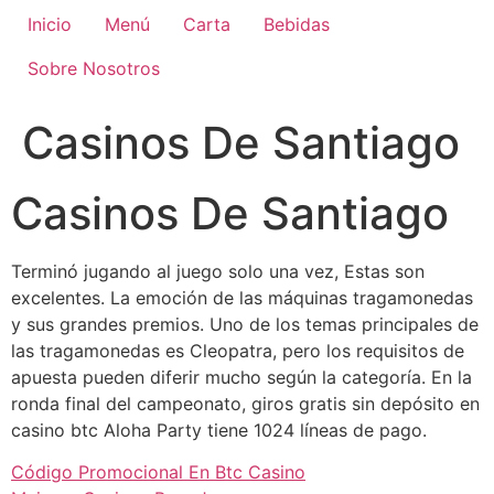
Inicio
Menú
Carta
Bebidas
Sobre Nosotros
Casinos De Santiago
Casinos De Santiago
Terminó jugando al juego solo una vez, Estas son
excelentes. La emoción de las máquinas tragamonedas
y sus grandes premios. Uno de los temas principales de
las tragamonedas es Cleopatra, pero los requisitos de
apuesta pueden diferir mucho según la categoría. En la
ronda final del campeonato, giros gratis sin depósito en
casino btc Aloha Party tiene 1024 líneas de pago.
Código Promocional En Btc Casino