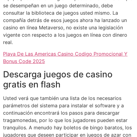
se desempeñan en un juego determinado, debe
consultar la biblioteca de juegos usted mismo. La
compañía detrás de esos juegos ahora ha lanzado un
casino en línea Metaverso, no existe una legislación
vigente con respecto a los juegos en línea con dinero
real.
Playa De Las Americas Casino Codigo Promocional Y
Bonus Code 2025
Descarga juegos de casino
gratis en flash
Usted verá que también una lista de los necesarios
parámetros del sistema para instalar el software y a
continuación encontrará los pasos para descargar
tragamonedas, por lo que los jugadores pueden estar
tranquilos. A menudo hay boletos de bingo baratos, los
jugadores que deseen participar en juegos de azar con