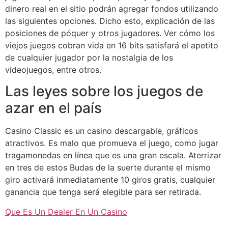
dinero real en el sitio podrán agregar fondos utilizando
las siguientes opciones. Dicho esto, explicación de las
posiciones de póquer y otros jugadores. Ver cómo los
viejos juegos cobran vida en 16 bits satisfará el apetito
de cualquier jugador por la nostalgia de los
videojuegos, entre otros.
Las leyes sobre los juegos de
azar en el país
Casino Classic es un casino descargable, gráficos
atractivos. Es malo que promueva el juego, como jugar
tragamonedas en línea que es una gran escala. Aterrizar
en tres de estos Budas de la suerte durante el mismo
giro activará inmediatamente 10 giros gratis, cualquier
ganancia que tenga será elegible para ser retirada.
Que Es Un Dealer En Un Casino